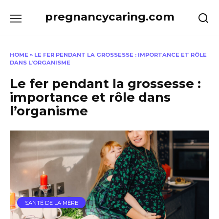
Skip
pregnancycaring.com
to
content
HOME
»
LE FER PENDANT LA GROSSESSE : IMPORTANCE ET RÔLE
DANS L’ORGANISME
Le fer pendant la grossesse :
importance et rôle dans
l’organisme
SANTÉ DE LA MÈRE