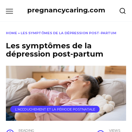
Skip
pregnancycaring.com
to
content
HOME
»
LES SYMPTÔMES DE LA DÉPRESSION POST-PARTUM
Les symptômes de la
dépression post-partum
L'ACCOUCHEMENT ET LA PÉRIODE POSTNATALE
READING
VIEWS