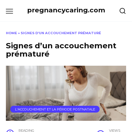
Skip
pregnancycaring.com
to
content
HOME
»
SIGNES D’UN ACCOUCHEMENT PRÉMATURÉ
Signes d’un accouchement
prématuré
L'ACCOUCHEMENT ET LA PÉRIODE POSTNATALE
READING
VIEWS