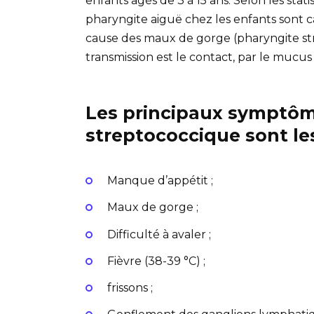
enfants âgés de 3 à 15 ans. Selon les stat
pharyngite aiguë chez les enfants sont c
cause des maux de gorge (pharyngite st
transmission est le contact, par le mucus 
Les principaux symptôme
streptococcique sont le
Manque d’appétit ;
Maux de gorge ;
Difficulté à avaler ;
Fièvre (38-39 °C) ;
frissons ;