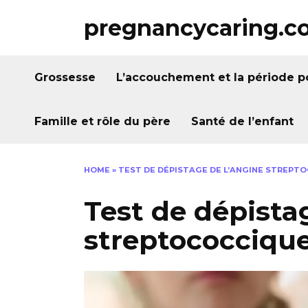
Skip
pregnancycaring.c
to
content
Grossesse
L’accouchement et la période p
Famille et rôle du père
Santé de l’enfant
HOME
»
TEST DE DÉPISTAGE DE L’ANGINE STREPT
Test de dépista
streptococciqu