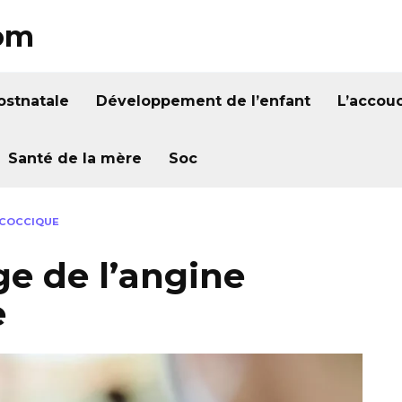
om
ostnatale
Développement de l’enfant
L’accou
Santé de la mère
Soc
OCOCCIQUE
ge de l’angine
e