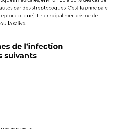
istiques médicales, environ 20 à 30 % des cas de
ausés par des streptocoques. C’est la principale
reptococcique). Le principal mécanisme de
ou la salive.
s de l’infection
s suivants