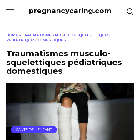
Skip
pregnancycaring.com
to
content
HOME
»
TRAUMATISMES MUSCULO-SQUELETTIQUES
PÉDIATRIQUES DOMESTIQUES
Traumatismes musculo-
squelettiques pédiatriques
domestiques
SANTÉ DE L'ENFANT