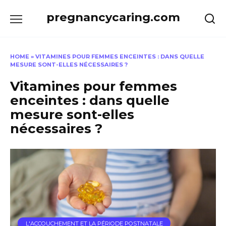
Skip
pregnancycaring.com
to
content
HOME
»
VITAMINES POUR FEMMES ENCEINTES : DANS QUELLE
MESURE SONT-ELLES NÉCESSAIRES ?
Vitamines pour femmes
enceintes : dans quelle
mesure sont-elles
nécessaires ?
L'ACCOUCHEMENT ET LA PÉRIODE POSTNATALE