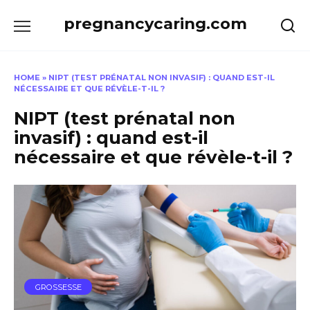
Skip
pregnancycaring.com
to
content
HOME
»
NIPT (TEST PRÉNATAL NON INVASIF) : QUAND EST-IL
NÉCESSAIRE ET QUE RÉVÈLE-T-IL ?
NIPT (test prénatal non
invasif) : quand est-il
nécessaire et que révèle-t-il ?
GROSSESSE