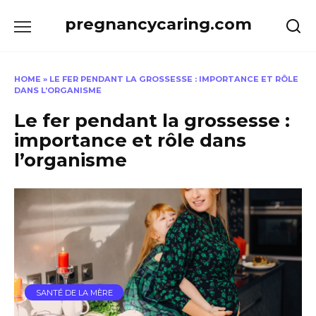
Skip
pregnancycaring.com
to
content
HOME
»
LE FER PENDANT LA GROSSESSE : IMPORTANCE ET RÔLE
DANS L’ORGANISME
Le fer pendant la grossesse :
importance et rôle dans
l’organisme
SANTÉ DE LA MÈRE